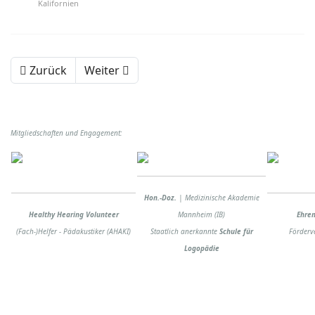
Kalifornien
Zurück
Weiter
Mitgliedschaften und Engagement:
Hon.-Doz.
| Medizinische Akademie
Healthy Hearing Volunteer
Mannheim (IB)
Ehren
(Fach-)Helfer - Pädakustiker (AHAKI)
Staatlich anerkannte
Schule für
Förderv
Logopädie