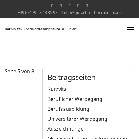
+49 (0)179 - 8 43 35 97
info@gutachter-hoerakustik.de
HörAkustik
| Sachverständigen
büro
Dr. Burkart
Seite 5 von 8
Beitragsseiten
Kurzvita
Beruflicher Werdegang
Berufsausbildung
Universitärer Werdegang
Auszeichnungen
Mitgliedschaften und Engagement