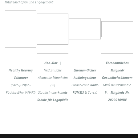
Mitgliedschaften und Engagement:
Hon.-Doz.
|
Ehrenamtliches
Healthy Hearing
Medizinische
Ehrenamtlicher
Mitglied/
Volunteer
Akademie Mannheim
Audioingenieur
Gesundheitsökonom
(Fach-)Helfer -
(IB)
Förderverein
Radio
GWÖ Deutschland e.
Pädakustiker (AHAKI)
Staatlich anerkannte
RUMMS
& Co e.V.
V. -
Mitglieds-Nr.
Schule für Logopädie
20200109DE