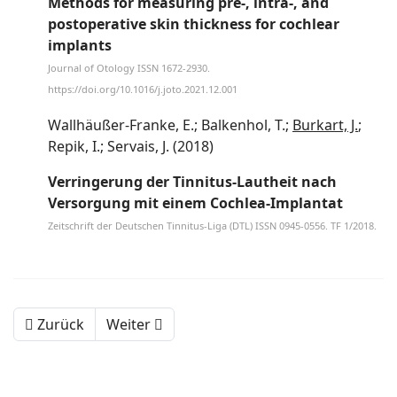
Methods for measuring pre-, intra-, and
postoperative skin thickness for cochlear
implants
Journal of Otology ISSN 1672-2930.
https://doi.org/10.1016/j.joto.2021.12.001
Wallhäußer-Franke, E.; Balkenhol, T.;
Burkart, J.
;
Repik, I.; Servais, J. (2018)
Verringerung der Tinnitus-Lautheit nach
Versorgung mit einem Cochlea-Implantat
Zeitschrift der Deutschen Tinnitus-Liga (DTL) ISSN 0945-0556. TF 1/2018.
Zurück
Weiter