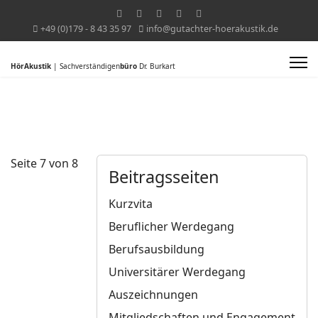
+49 (0)179 - 8 43 35 97
info@gutachter-hoerakustik.de
HörAkustik
| Sachverständigen
büro
Dr. Burkart
Seite 7 von 8
Beitragsseiten
Kurzvita
Beruflicher Werdegang
Berufsausbildung
Universitärer Werdegang
Auszeichnungen
Mitgliedschaften und Engagement