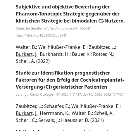
Subjektive und objektive Bewertung der
Phantom-Tonotopic Strategie gegenüber der
klinischen Strategie bei bimodalen CI-Nutzern.
Deutsche Gesellschaft für Audiologie e.V., Doc047.
https://doi.org/10.3205/22dga047
Walter, B.; Wallhäußer-Franke, E.; Zaubitzer, L.;
Burkart, J.
; Burkhardt, H.; Bauer, K.; Rotter, N.;
Schell, A. (2022)
Studie zur Identifikation prognostischer
Faktoren für den Erfolg der CochleaImplantat-
Versorgung (CI) geriatrischer Patienten
Laryngo-Rhino-Otologie, 101(S02), 117-117. doi:10.1055/s-0042-1747424
Zaubitzer, L.; Schaefer, E.; Wallhäußer-Franke, E.;
Burkart, J.
; Herrmann, K.; Walter, B.; Schell, A.;
Scherl, C.; Servais, J.; Haeussler, D. (2021)